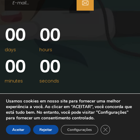
0
0
0
0
days
hours
0
0
0
0
minutes
seconds
Usamos cookies em nosso site para fornecer uma melhor
experiência a você. Ao clicar em “ACEITAR”, você concorda que
está tudo bem. No entanto, você pode visitar "Configurações"
para fornecer um consentimento controlado.
Precisa de ajuda?
Close GDPR Cook
Aceitar
Rejeitar
Configurações