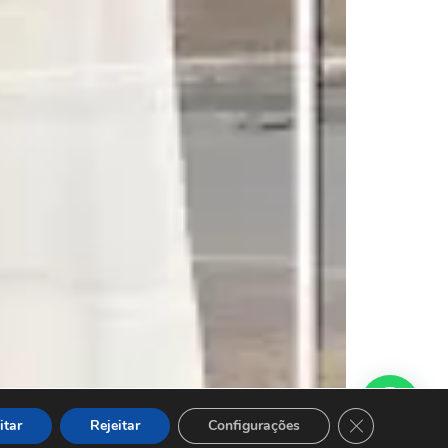
Close GDPR Co
itar
Rejeitar
Configurações