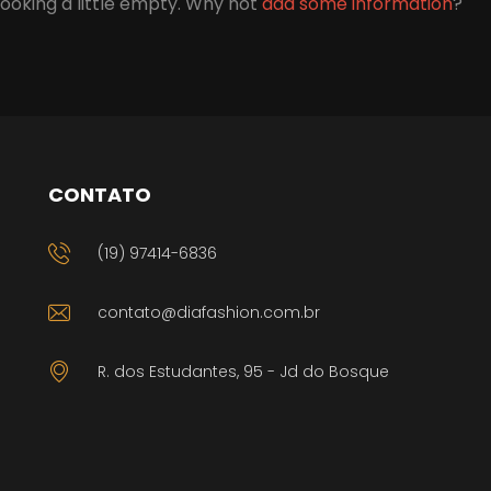
 looking a little empty. Why not
add some information
?
CONTATO
(19) 97414-6836
contato@diafashion.com.br
R. dos Estudantes, 95 - Jd do Bosque