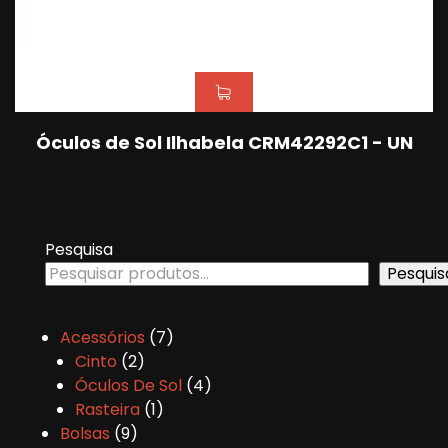
Óculos de Sol Ilhabela CRM42292C1 - UN
Pesquisa
Pesquis
Acessórios
7
Cinto
2
Óculos De Sol
4
Rasteira
1
Bolsas
9